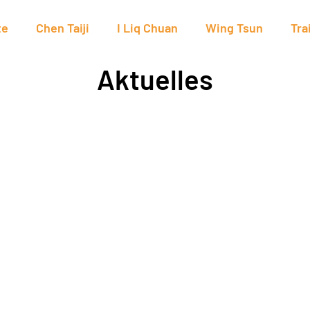
te
Chen Taiji
I Liq Chuan
Wing Tsun
Tra
Aktuelles