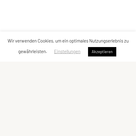
Wir verwenden Cookies, um ein optimales Nutzungserlebnis zu
gewährleisten.
Einstellungen
Akzeptieren
Chinese Martial Arts Union Salzburg
Fischachstraße 51, 5101 Bergheim
Tel: +43 676 9397878
E-Mail:
info@chinese-martial-arts.at